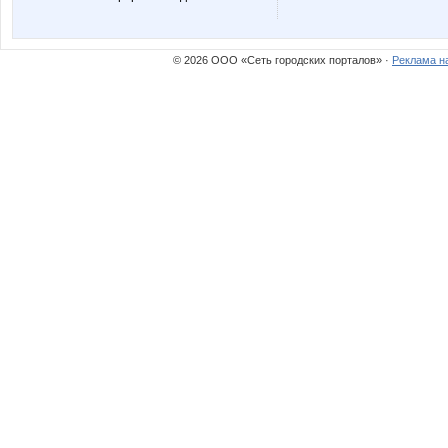
Mashyl
Merrie
© 2026 ООО «Сеть городских порталов» ·
Реклама н
Narmebel
Nastya2
Noatel
Nutka
Pristavochka
Pugovk
Taisiya
Tau