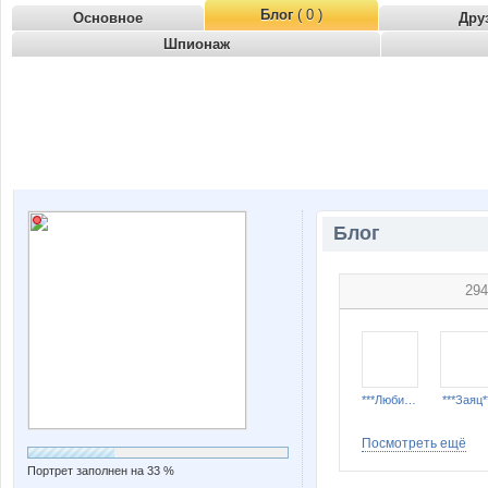
Блог
( 0 )
Основное
Дру
Шпионаж
Блог
294
***Любимка***
***Заяц*
Посмотреть ещё
Портрет заполнен на 33 %