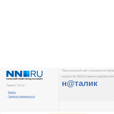
Персональный сайт пользователя
н@т
портрет № 366213 зарегистрирован боле
н@талик
Привет, Гость !
-
Войти
-
Зарегистрироваться