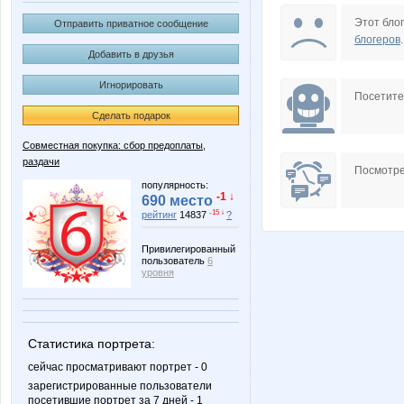
Afroditta
Amelis
Этот блог
Отправить приватное сообщение
блогеров
.
Добавить в друзья
Игнорировать
BlonMi
BooBo
Посетит
Сделать подарок
Совместная покупка: сбор предоплаты,
раздачи
Diamond Crumb
Edissa
Посмотре
популярность:
-1 ↓
690 место
-15 ↓
рейтинг
14837
?
Jannetka
Janny-5
Привилегированный
пользователь
6
уровня
Ladyfirst
Lenus
Статистика портрета:
сейчас просматривают портрет - 0
зарегистрированные пользователи
посетившие портрет за 7 дней - 1